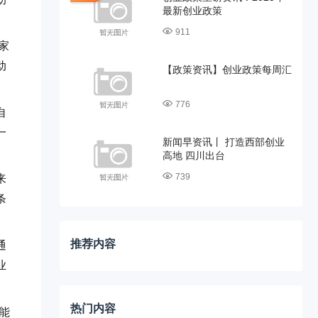
最新创业政策
911
家
动
【政策资讯】创业政策每周汇
776
自
一
新闻早资讯丨 打造西部创业
高地 四川出台
739
来
条
推荐内容
通
业
热门内容
能