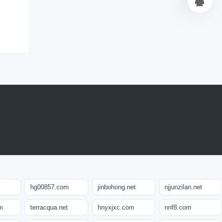
hg00857.com
jinbohong.net
njjunzilan.net
m
terracqua.net
hnyxjxc.com
nnf8.com